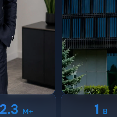
2.3
1
M+
B
PaperOffice duomenų centras