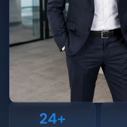
24+
Daniel Schönland
Įkūrėjas ir generalinis direktorius · nuo 2002 m.