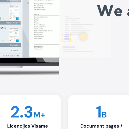
2.3
1
M+
B
Licencijos Visame
Document pages /