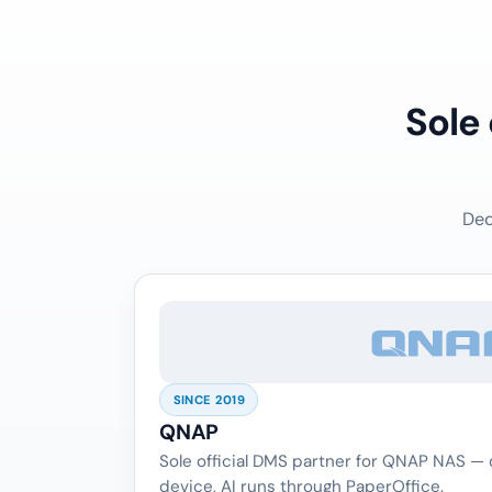
Sole
Ded
SINCE 2019
QNAP
Sole official DMS partner for QNAP NAS —
device, AI runs through PaperOffice.