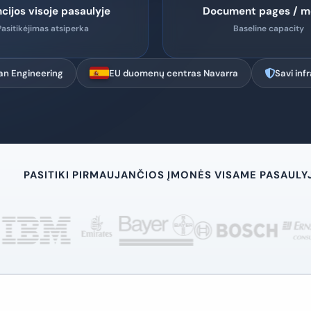
ncijos visoje pasaulyje
Document pages / m
Pasitikėjimas atsiperka
Baseline capacity
n Engineering
EU duomenų centras Navarra
Savi inf
PASITIKI PIRMAUJANČIOS ĮMONĖS VISAME PASAULY