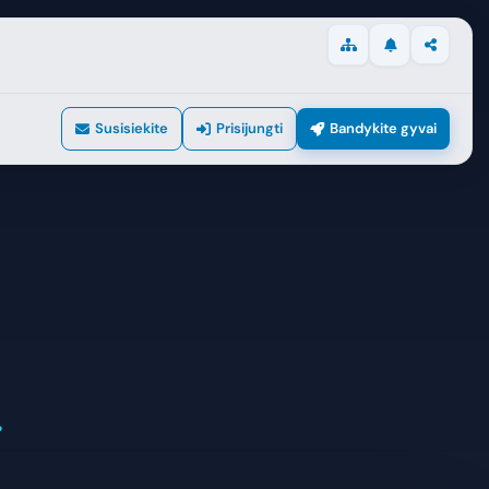
Naujienos
Bendrinti
Svetainės žemėlapis
Susisiekite
Prisijungti
Bandykite gyvai
.