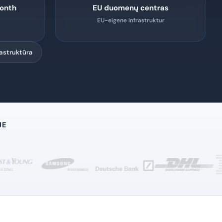
onth
EU duomenų centras
EU-eigene Infrastruktur
rastruktūra
JE