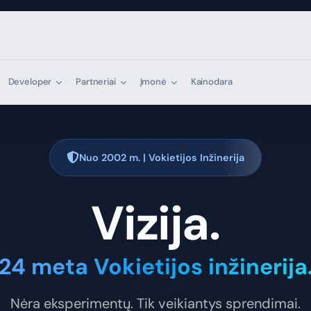
Developer
Partneriai
Įmonė
Kainodara
Nuo 2002 m. | Vokietijos Inžinerija
Vizija.
24 meta Vokietijos inžinerija
Nėra eksperimentų. Tik veikiantys sprendimai.