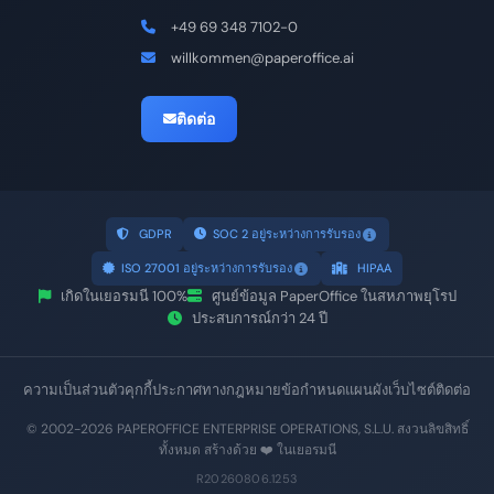
+49 69 348 7102-0
willkommen@paperoffice.ai
ติดต่อ
GDPR
SOC 2 อยู่ระหว่างการรับรอง
ISO 27001 อยู่ระหว่างการรับรอง
HIPAA
เกิดในเยอรมนี 100%
ศูนย์ข้อมูล PaperOffice ในสหภาพยุโรป
ประสบการณ์กว่า 24 ปี
ความเป็นส่วนตัว
คุกกี้
ประกาศทางกฎหมาย
ข้อกำหนด
แผนผังเว็บไซต์
ติดต่อ
© 2002-2026 PAPEROFFICE ENTERPRISE OPERATIONS, S.L.U. สงวนลิขสิทธิ์
ทั้งหมด สร้างด้วย ❤️ ในเยอรมนี
R20260806.1253