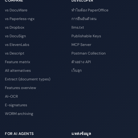
COMPARE
DEVELOPER
vs DocuWare
ทำไมต้อง PaperOffice
vs Paperless-ngx
การยืนยันตัวตน
vs Dropbox
llms.txt
vs DocuSign
Publishable Keys
vs ElevenLabs
MCP Server
vs Descript
Postman Collection
Feature matrix
ตัวอย่าง API
All alternatives
เว็บฮุก
Extract (document types)
Features overview
AI-OCR
E-signatures
WORM archiving
FOR AI AGENTS
แหล่งข้อมูล