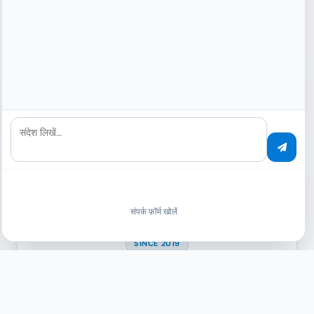
OEM PARTNERSHIP
Sole official DMS partner for QNAP
and ASUSTOR.
Dedicated landing pages, direct integration, data
संदेश लिखें…
stays on your NAS.
संपर्क फ़ॉर्म खोलें
SINCE 2019
QNAP
Sole official DMS partner for QNAP NAS —
documents stay on your device, AI runs through