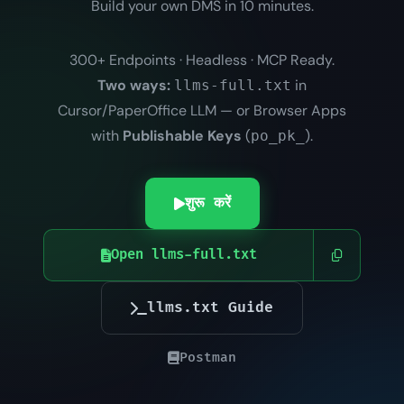
Build your own DMS in 10 minutes.
300+ Endpoints · Headless · MCP Ready.
Two ways:
in
llms-full.txt
Cursor/PaperOffice LLM — or Browser Apps
with
Publishable Keys
(
).
po_pk_
शुरू करें
Open llms-full.txt
llms.txt Guide
Postman