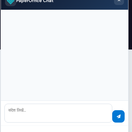
PaperOffice Chat
वीडियो
API प्लेटफ़ॉर्म कार्यरत
देखें कि PaperOffice API Platform व्यावहारिक रूप से कैसे
संदेश लिखें…
काम करता है — वीडियो में।