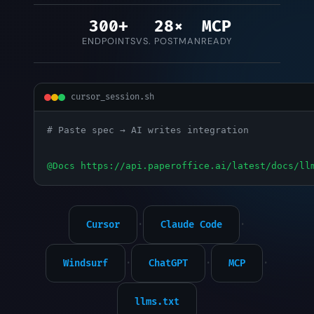
300+
28×
MCP
ENDPOINTS
VS. POSTMAN
READY
cursor_session.sh
# Paste spec → AI writes integration
@Docs https://api.paperoffice.ai/latest/docs/ll
Cursor
·
Claude Code
·
Windsurf
·
ChatGPT
·
MCP
·
llms.txt