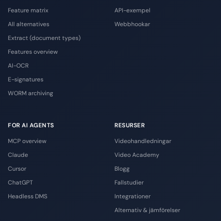
Feature matrix
API-exempel
All alternatives
Webbhookar
Extract (document types)
Features overview
AI-OCR
E-signatures
WORM archiving
FOR AI AGENTS
RESURSER
MCP overview
Videohandledningar
Claude
Video Academy
Cursor
Blogg
ChatGPT
Fallstudier
Headless DMS
Integrationer
Alternativ & jämförelser