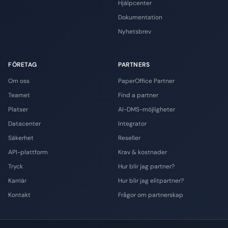
Hjälpcenter
Dokumentation
Nyhetsbrev
FÖRETAG
PARTNERS
Om oss
PaperOffice Partner
Teamet
Find a partner
Platser
AI-DMS-möjligheter
Datacenter
Integrator
Säkerhet
Reseller
API-plattform
Krav & kostnader
Tryck
Hur blir jag partner?
Karriär
Hur blir jag elitpartner?
Kontakt
Frågor om partnerskap