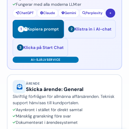
Fungerar med alla moderna LLM:er
ChatGPT
Claude
Gemini
Perplexity
+
Klistra in i AI-chat
Kopiera prompt
1
2
Klicka på Start Chat
3
ÄRENDE
Skicka ärende: General
Skriftlig förfrågan för allmänna affärsärenden. Teknisk
support hänvisas till kundportalen.
Asynkront i stället för direkt samtal
Mänsklig granskning före svar
Dokumenterat i ärendesystemet