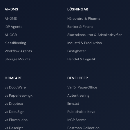
AI-DMS
LÖSNINGAR
AI-DMS
Hälsovård & Pharma
IDP Agents
Banker & Finans
AI-OCR
Skattekonsulter & Advokatbyråer
Klassificering
Industri & Produktion
Workflow Agents
Fastigheter
Storage Mounts
Handel & Logistik
COMPARE
DEVELOPER
vs DocuWare
Varför PaperOffice
vs Paperless-ngx
Autentisering
vs Dropbox
llms.txt
vs DocuSign
Publishable Keys
vs ElevenLabs
MCP Server
vs Descript
Postman Collection