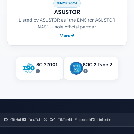
SINCE 2024
ASUSTOR
Listed by ASUSTOR as “the DMS for ASUSTOR
NAS” — sole official partner.
More
ISO 27001
SOC 2 Type 2
GitHub
YouTube
X
TikTok
Facebook
LinkedIn