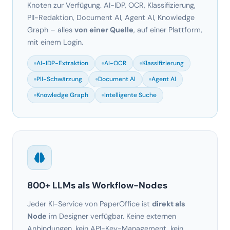
mit einem Login.
AI-IDP-Extraktion
AI-OCR
Klassifizierung
PII-Schwärzung
Document AI
Agent AI
Knowledge Graph
Intelligente Suche
800+ LLMs als Workflow-Nodes
Jeder KI-Service von PaperOffice ist
direkt als
Node
im Designer verfügbar. Keine externen
Anbindungen, kein API-Key-Management, kein
Bastel-Aufwand. Drag & Drop – fertig.