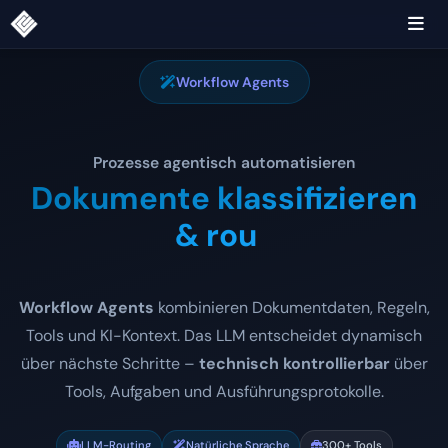
Workflow Agents
Prozesse agentisch automatisieren
|
Workflow Agents
kombinieren Dokumentdaten, Regeln,
Tools und KI-Kontext. Das LLM entscheidet dynamisch
über nächste Schritte –
technisch kontrollierbar
über
Tools, Aufgaben und Ausführungsprotokolle.
LLM-Routing
Natürliche Sprache
300+ Tools
Agentic Workflows
Human-in-the-Loop