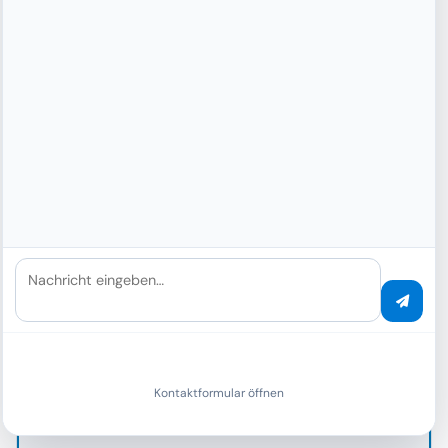
Typische iPaaS-Plattformen
Allgemeine Automatisierungs-Plattformen
Visuell, aber keine Document AI
Keine integrierten LLMs
Kein Human-in-the-Loop
Teuer bei hohem Volumen
US-Cloud, keine EU-Datacenter
Nachricht eingeben…
ALLES-IN-EINEM
Kontaktformular öffnen