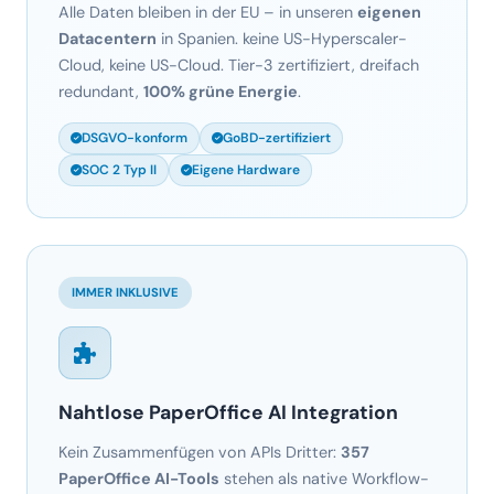
redundant,
100% grüne Energie
.
DSGVO-konform
GoBD-zertifiziert
SOC 2 Typ II
Eigene Hardware
IMMER INKLUSIVE
Nahtlose PaperOffice AI Integration
Kein Zusammenfügen von APIs Dritter:
357
PaperOffice AI-Tools
stehen als native Workflow-
Knoten zur Verfügung. AI-IDP, OCR, Klassifizierung,
PII-Redaktion, Document AI, Agent AI, Knowledge
Graph – alles
von einer Quelle
, auf einer Plattform,