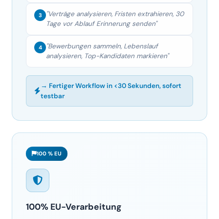
"Bewerbungen sammeln, Lebenslauf
4
analysieren, Top-Kandidaten markieren"
→ Fertiger Workflow in <30 Sekunden, sofort
testbar
100 % EU
100% EU-Verarbeitung
Alle Daten bleiben in der EU – in unseren
eigenen
Datacentern
in Spanien. keine US-Hyperscaler-
Cloud, keine US-Cloud. Tier-3 zertifiziert, dreifach