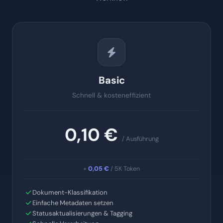
Basic
Schnell & kosteneffizient
0,10 €
/ Ausführung
+
0,05 €
/ 5K Token
Dokument-Klassifikation
Einfache Metadaten setzen
Statusaktualisierungen & Tagging
Schnelle Verarbeitung
Keine komplexe Orchestrierung
Kein Multi-Step-Reasoning