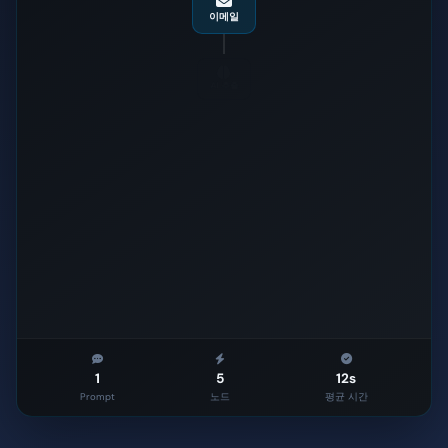
이메일
AI 추출
> 1000€ ?
예
아
니
요
승인
ERP
1
5
12s
Prompt
노드
평균 시간