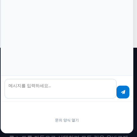
AI 빌더: 프롬프트 → 워크플로우
EU 데이터 센터, GDPR 준수
디자이너 무료
킬러 기능
메시지를 입력하세요…
AI 빌더
설명하세요.
AI가 만듭니다.
워크플로우가 수행해야 할 작업을
자연어
로 작성
문의 양식 열기
하세요. AI 빌더는 비즈니스 로직을 이해하고 올바